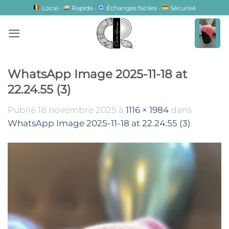
Passer
Local ·
Rapide ·
Échanges faciles ·
Sécurisé
au
contenu
WhatsApp Image 2025-11-18 at
22.24.55 (3)
Publié
18 novembre 2025
à
1116 × 1984
dans
WhatsApp Image 2025-11-18 at 22.24.55 (3)