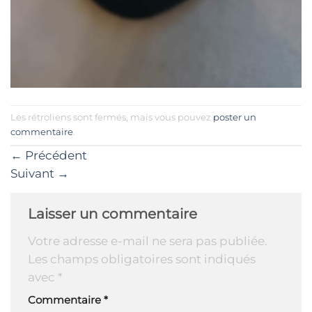
Les rétroliens sont fermés, mais vous pouvez
poster un
commentaire
.
←
Précédent
Suivant
→
Laisser un commentaire
Votre adresse e-mail ne sera pas publiée.
Les champs obligatoires sont indiqués
avec
*
Commentaire
*