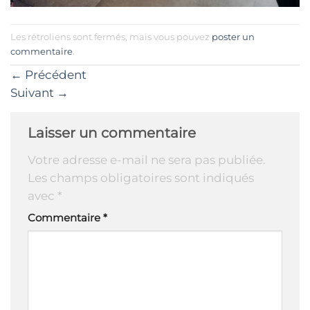
Les rétroliens sont fermés, mais vous pouvez
poster un
commentaire
.
←
Précédent
Suivant
→
Laisser un commentaire
Votre adresse e-mail ne sera pas publiée.
Les champs obligatoires sont indiqués
avec
*
Commentaire
*