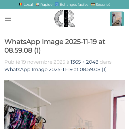
Passer
Local ·
Rapide ·
Échanges faciles ·
Sécurisé
au
contenu
WhatsApp Image 2025-11-19 at
08.59.08 (1)
Publié
19 novembre 2025
à
1365 × 2048
dans
WhatsApp Image 2025-11-19 at 08.59.08 (1)