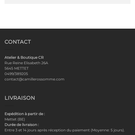
CONTACT
Atelier & Boutique CR
Rue Reine Elisabeth 26A
5645 METTET
0499/389205
contact@camillerossomme.com
LIVRAISON
Expédition à partir de :
Mettet (BE)
Durée de livraison :
Entre 3 et 14 jours après réception du paiement (Moyenne: 5 jours).