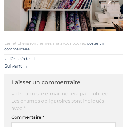
Les rétroliens sont fermés, mais vous pouvez
poster un
commentaire
.
←
Précédent
Suivant
→
Laisser un commentaire
Votre adresse e-mail ne sera pas publiée.
Les champs obligatoires sont indiqués
avec
*
Commentaire
*