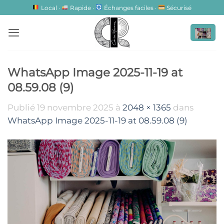
Passer
Local ·
Rapide ·
Échanges faciles ·
Sécurisé
au
contenu
WhatsApp Image 2025-11-19 at
08.59.08 (9)
Publié
19 novembre 2025
à
2048 × 1365
dans
WhatsApp Image 2025-11-19 at 08.59.08 (9)