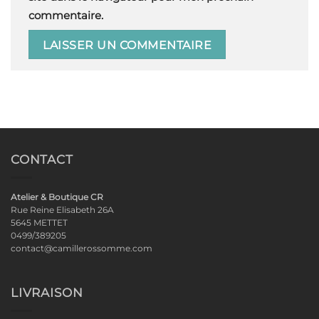
commentaire.
CONTACT
Atelier & Boutique CR
Rue Reine Elisabeth 26A
5645 METTET
0499/389205
contact@camillerossomme.com
LIVRAISON