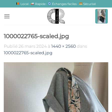
Passer
Local ·
Rapide ·
Échanges faciles ·
Sécurisé
au
contenu
1000022765-scaled.jpg
Publié
26 mars 2024
à
1440 × 2560
dans
1000022765-scaled.jpg