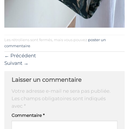
Les rétroliens sont fermés, mais vous pouvez
poster un
commentaire
.
←
Précédent
Suivant
→
Laisser un commentaire
Votre adresse e-mail ne sera pas publiée.
Les champs obligatoires sont indiqués
avec
*
Commentaire
*