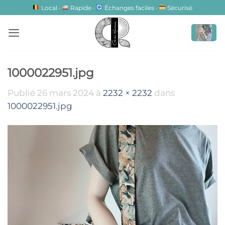
Passer
Local ·
Rapide ·
Échanges faciles ·
Sécurisé
au
contenu
1000022951.jpg
Publié
26 mars 2024
à
2232 × 2232
dans
1000022951.jpg