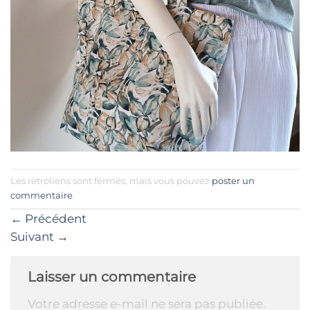
Les rétroliens sont fermés, mais vous pouvez
poster un
commentaire
.
←
Précédent
Suivant
→
Laisser un commentaire
Votre adresse e-mail ne sera pas publiée.