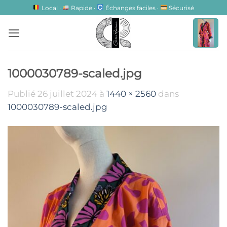
Passer
Local ·
Rapide ·
Échanges faciles ·
Sécurisé
au
contenu
1000030789-scaled.jpg
Publié
26 juillet 2024
à
1440 × 2560
dans
1000030789-scaled.jpg