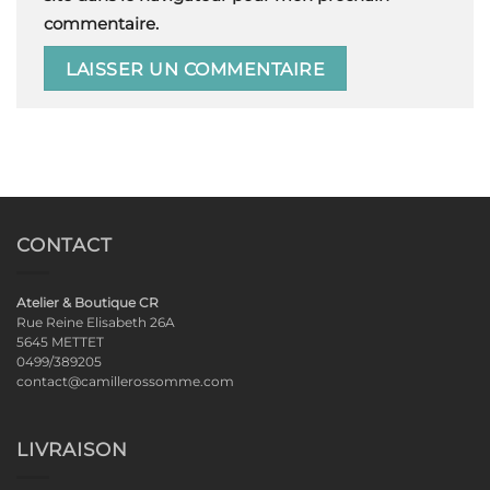
commentaire.
CONTACT
Atelier & Boutique CR
Rue Reine Elisabeth 26A
5645 METTET
0499/389205
contact@camillerossomme.com
LIVRAISON