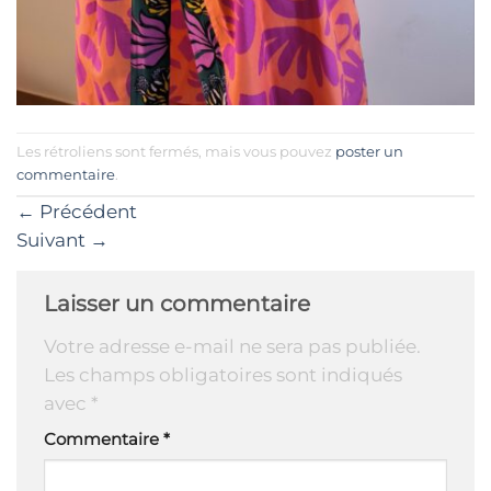
Les rétroliens sont fermés, mais vous pouvez
poster un
commentaire
.
←
Précédent
Suivant
→
Laisser un commentaire
Votre adresse e-mail ne sera pas publiée.
Les champs obligatoires sont indiqués
avec
*
Commentaire
*