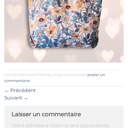
Les rétroliens sont fermés, mais vous pouvez
poster un
commentaire
.
←
Précédent
Suivant
→
Laisser un commentaire
Votre adresse e-mail ne sera pas publiée.