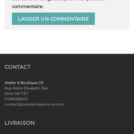
commentaire.
CONTACT
Atelier & Boutique CR
Rue Reine Elisabeth 26A
5645 METTET
0499/389205
contact@camillerossomme.com
LIVRAISON