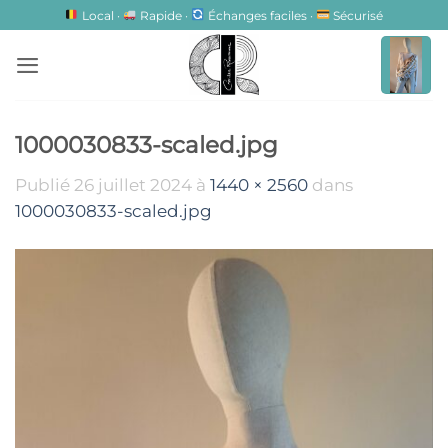
Passer
Local ·
Rapide ·
Échanges faciles ·
Sécurisé
au
contenu
1000030833-scaled.jpg
Publié
26 juillet 2024
à
1440 × 2560
dans
1000030833-scaled.jpg