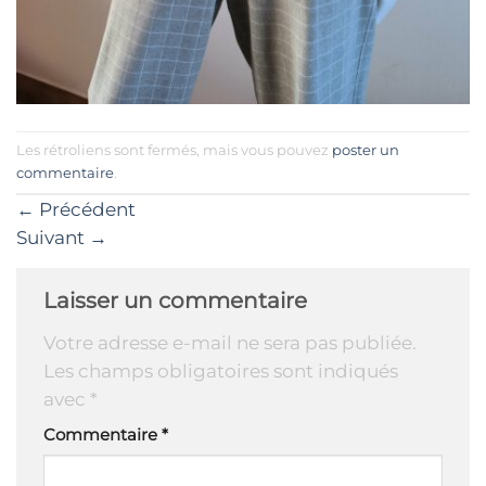
Les rétroliens sont fermés, mais vous pouvez
poster un
commentaire
.
←
Précédent
Suivant
→
Laisser un commentaire
Votre adresse e-mail ne sera pas publiée.
Les champs obligatoires sont indiqués
avec
*
Commentaire
*