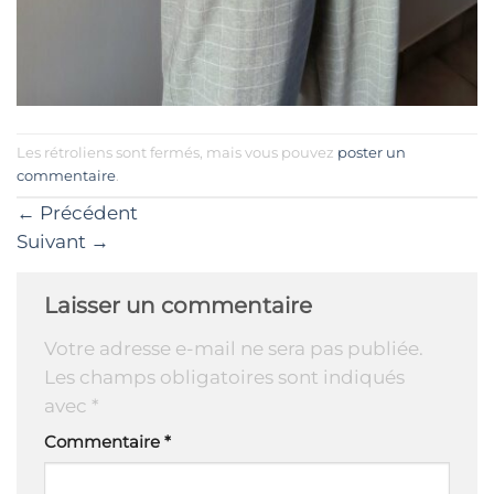
Les rétroliens sont fermés, mais vous pouvez
poster un
commentaire
.
←
Précédent
Suivant
→
Laisser un commentaire
Votre adresse e-mail ne sera pas publiée.
Les champs obligatoires sont indiqués
avec
*
Commentaire
*