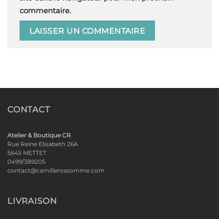
commentaire.
CONTACT
Atelier & Boutique CR
Rue Reine Elisabeth 26A
5645 METTET
0499/389205
contact@camillerossomme.com
LIVRAISON