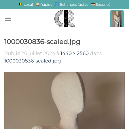
Passer
Local ·
Rapide ·
Échanges faciles ·
Sécurisé
au
contenu
1000030836-scaled.jpg
Publié
26 juillet 2024
à
1440 × 2560
dans
1000030836-scaled.jpg