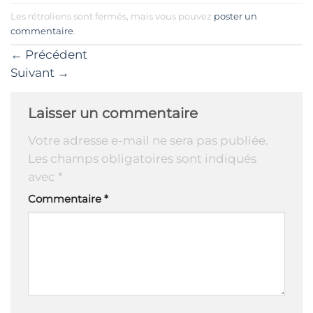
Les rétroliens sont fermés, mais vous pouvez
poster un
commentaire
.
←
Précédent
Suivant
→
Laisser un commentaire
Votre adresse e-mail ne sera pas publiée.
Les champs obligatoires sont indiqués
avec
*
Commentaire
*