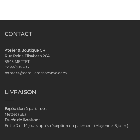
CONTACT
Atelier & Boutique CR
Rue Reine Elisabeth 26A
5645 METTET
0499/389205
contact@camillerossomme.com
LIVRAISON
Expédition à partir de :
Mettet (BE)
Durée de livraison :
Entre 3 et 14 jours après réception du paiement (Moyenne: 5 jours).