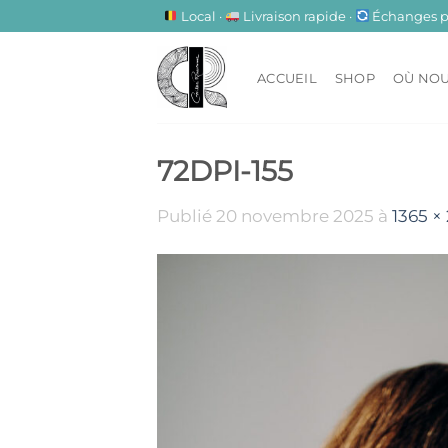
Passer
Local ·
Livraison rapide ·
Échanges pos
au
contenu
ACCUEIL
SHOP
OÙ NOU
72DPI-155
Publié
20 novembre 2025
à
1365 ×