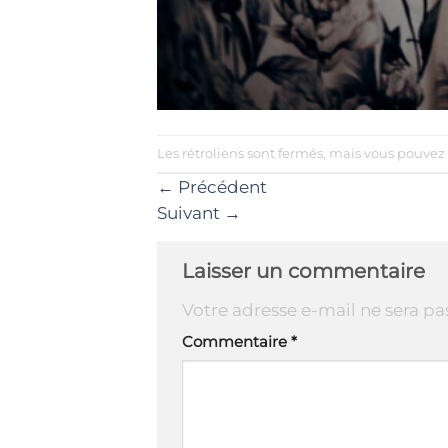
Les rétroliens sont fermés, mais vous pouvez
←
Précédent
Suivant
→
Laisser un commentaire
Votre adresse e-mail ne sera pa
Commentaire
*