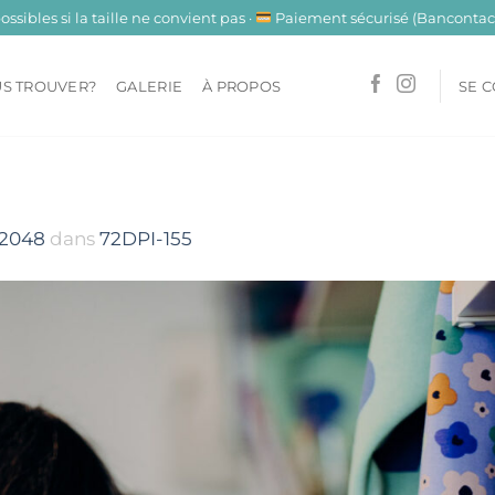
sibles si la taille ne convient pas ·
Paiement sécurisé (Bancontact
SE 
S TROUVER?
GALERIE
À PROPOS
 2048
dans
72DPI-155