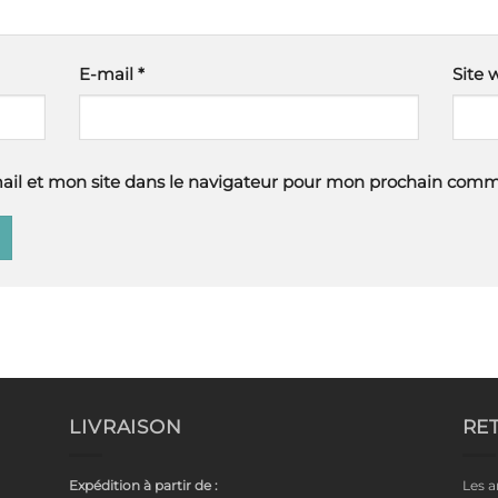
E-mail
*
Site 
il et mon site dans le navigateur pour mon prochain comm
LIVRAISON
RE
Expédition à partir de :
Les a