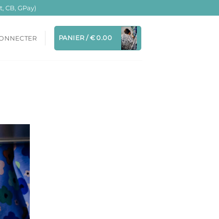
, CB, GPay)
PANIER /
€
0.00
CONNECTER