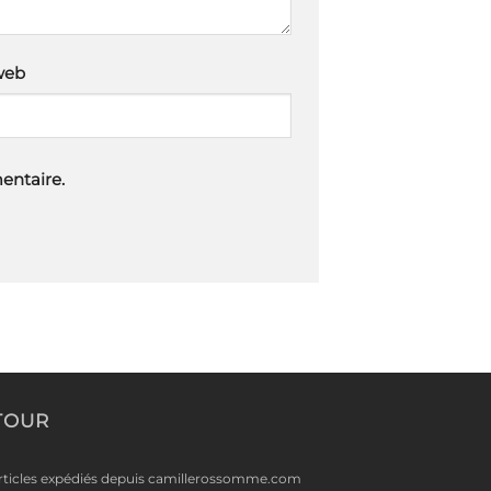
web
entaire.
TOUR
rticles expédiés depuis camillerossomme.com