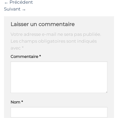
←
Précédent
Suivant
→
Laisser un commentaire
Votre adresse e-mail ne sera pas publiée.
Les champs obligatoires sont indiqués
avec
*
Commentaire
*
Nom
*