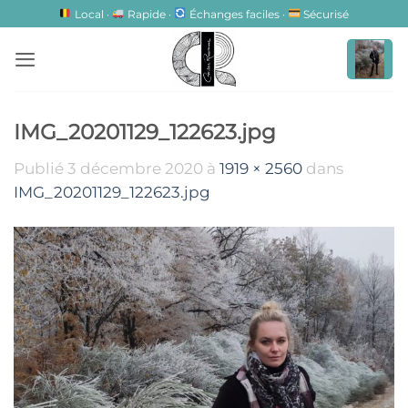
Passer
Local ·
Rapide ·
Échanges faciles ·
Sécurisé
au
contenu
IMG_20201129_122623.jpg
Publié
3 décembre 2020
à
1919 × 2560
dans
IMG_20201129_122623.jpg