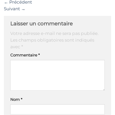
←
Précédent
Suivant
→
Laisser un commentaire
Votre adresse e-mail ne sera pas publiée.
Les champs obligatoires sont indiqués
avec
*
Commentaire
*
Nom
*