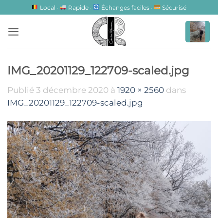
Passer
Local ·
Rapide ·
Échanges faciles ·
Sécurisé
au
contenu
IMG_20201129_122709-scaled.jpg
Publié
3 décembre 2020
à
1920 × 2560
dans
IMG_20201129_122709-scaled.jpg