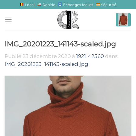
Passer
Local ·
Rapide ·
Échanges faciles ·
Sécurisé
au
contenu
IMG_20201223_141143-scaled.jpg
Publié
23 décembre 2020
à
1921 × 2560
dans
IMG_20201223_141143-scaled.jpg