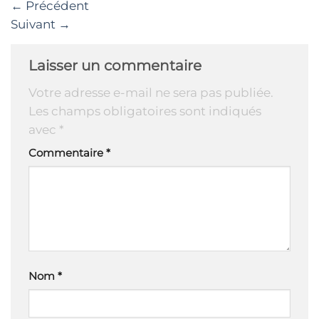
←
Précédent
Suivant
→
Laisser un commentaire
Votre adresse e-mail ne sera pas publiée.
Les champs obligatoires sont indiqués
avec
*
Commentaire
*
Nom
*