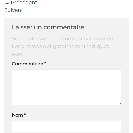
←
Précédent
Suivant
→
Laisser un commentaire
Votre adresse e-mail ne sera pas publiée.
Les champs obligatoires sont indiqués
avec
*
Commentaire
*
Nom
*