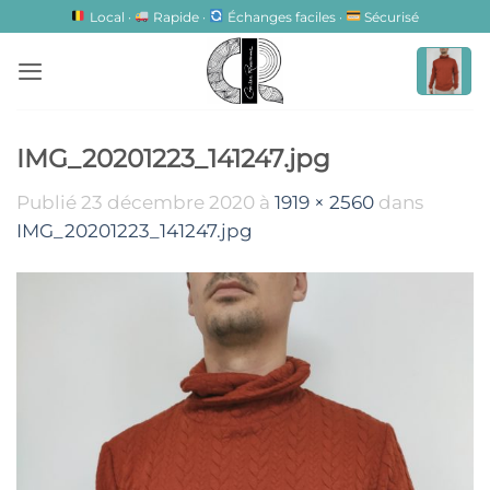
Passer
Local ·
Rapide ·
Échanges faciles ·
Sécurisé
au
contenu
IMG_20201223_141247.jpg
Publié
23 décembre 2020
à
1919 × 2560
dans
IMG_20201223_141247.jpg