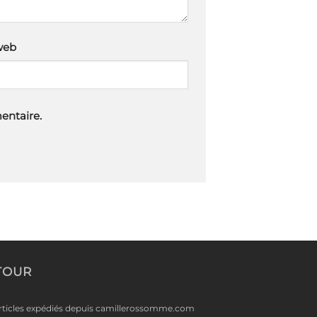
web
entaire.
TOUR
rticles expédiés depuis camillerossomme.com