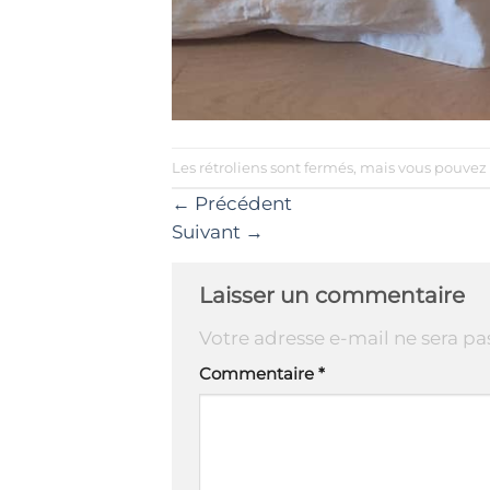
Les rétroliens sont fermés, mais vous pouvez
←
Précédent
Suivant
→
Laisser un commentaire
Votre adresse e-mail ne sera pa
Commentaire
*