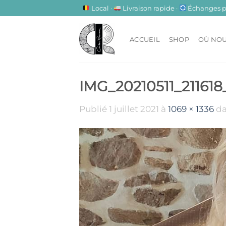
Passer
Local ·
Livraison rapide ·
Échanges pos
au
contenu
ACCUEIL
SHOP
OÙ NOU
IMG_20210511_211618
Publié
1 juillet 2021
à
1069 × 1336
d