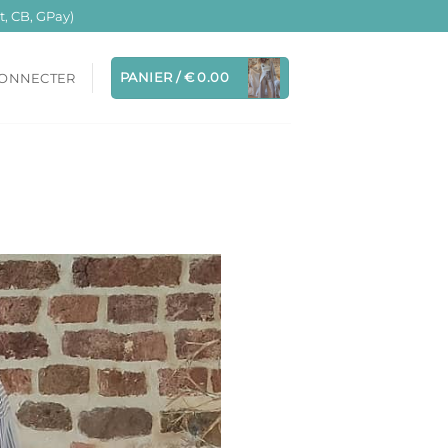
, CB, GPay)
PANIER /
€
0.00
CONNECTER