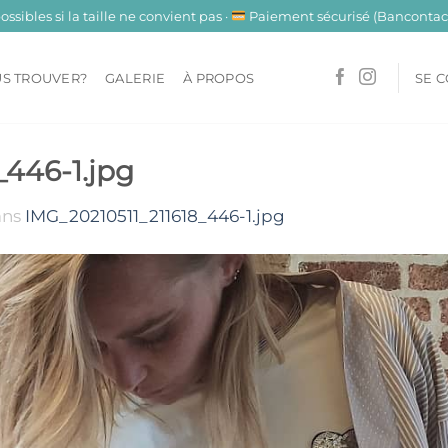
sibles si la taille ne convient pas ·
Paiement sécurisé (Bancontact
S TROUVER?
GALERIE
À PROPOS
SE 
_446-1.jpg
ans
IMG_20210511_211618_446-1.jpg