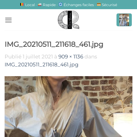
Passer
Local ·
Rapide ·
Échanges faciles ·
Sécurisé
au
contenu
IMG_20210511_211618_461.jpg
Publié
1 juillet 2021
à
909 × 1136
dans
IMG_20210511_211618_461.jpg