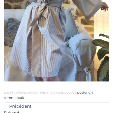
Les rétroliens sont fermés, mais vous pouvez
poster un
commentaire
.
←
Précédent
Suivant
→