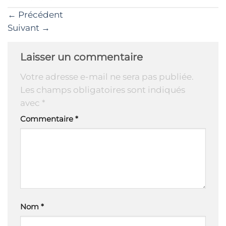
←
Précédent
Suivant
→
Laisser un commentaire
Votre adresse e-mail ne sera pas publiée.
Les champs obligatoires sont indiqués
avec
*
Commentaire
*
Nom
*