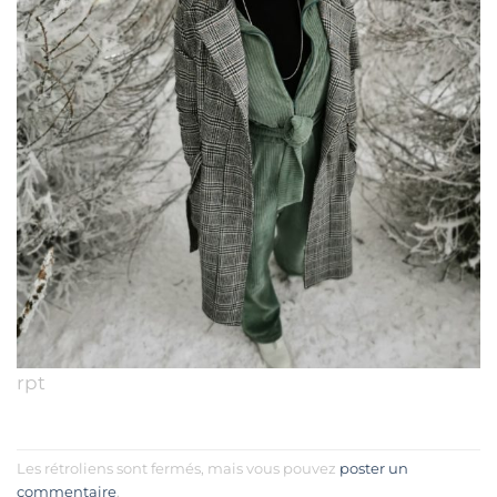
rpt
Les rétroliens sont fermés, mais vous pouvez
poster un
commentaire
.