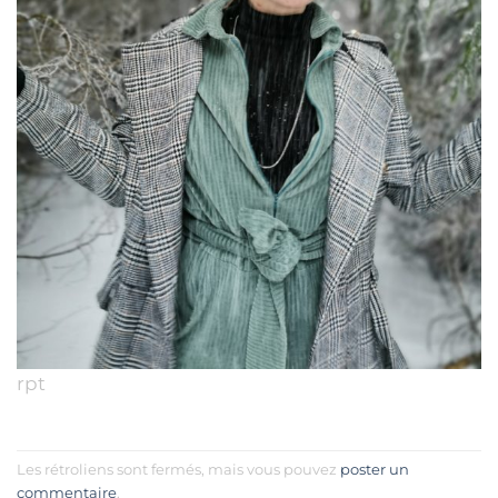
rpt
Les rétroliens sont fermés, mais vous pouvez
poster un
commentaire
.