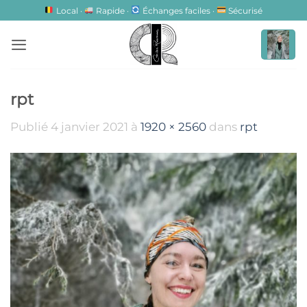
Passer
Local ·
Rapide ·
Échanges faciles ·
Sécurisé
au
contenu
rpt
Publié
4 janvier 2021
à
1920 × 2560
dans
rpt