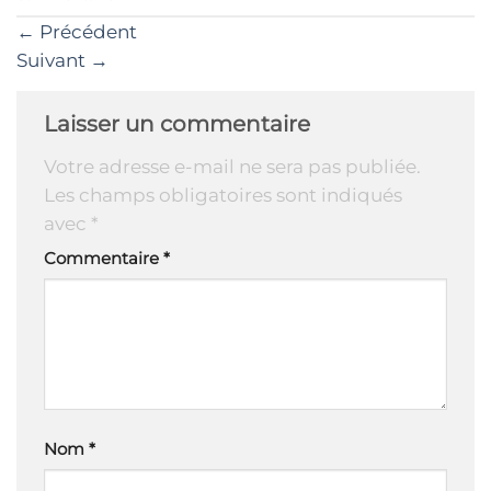
←
Précédent
Suivant
→
Laisser un commentaire
Votre adresse e-mail ne sera pas publiée.
Les champs obligatoires sont indiqués
avec
*
Commentaire
*
Nom
*