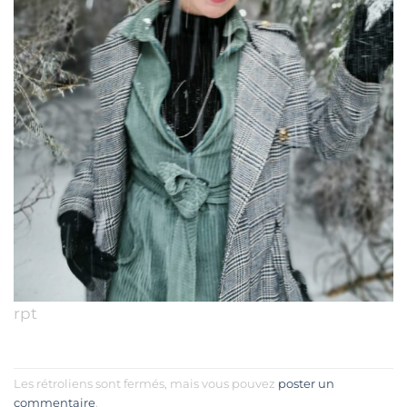
rpt
Les rétroliens sont fermés, mais vous pouvez
poster un
commentaire
.