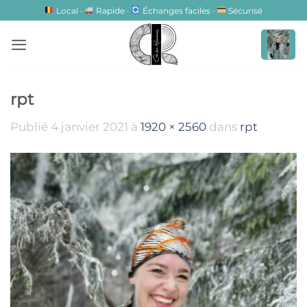
Passer
Local ·
Rapide ·
Échanges faciles ·
Sécurisé
au
contenu
rpt
Publié
4 janvier 2021
à
1920 × 2560
dans
rpt